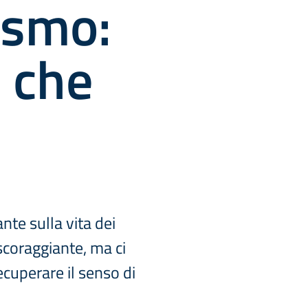
ismo:
i che
te sulla vita dei
scoraggiante, ma ci
ecuperare il senso di