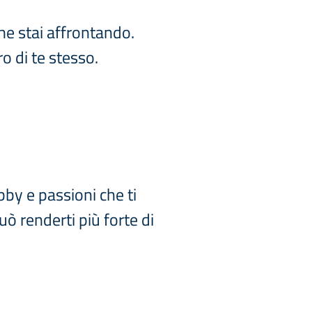
che stai affrontando.
o di te stesso.
bby e passioni che ti
uò renderti più forte di