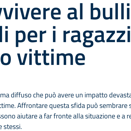
vivere al bull
i per i ragazz
o vittime
ema diffuso che può avere un impatto devastan
ttime. Affrontare questa sfida può sembrare 
ono aiutare a far fronte alla situazione e a r
e stessi.